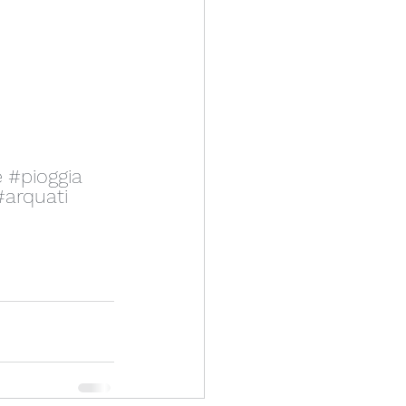
e
#pioggia
#arquati