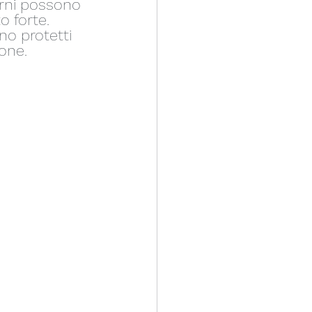
erni possono 
o forte.
no protetti 
ione.