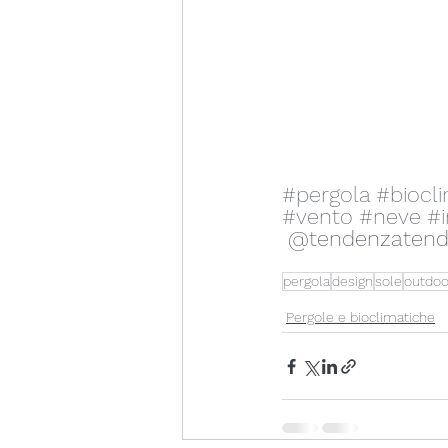
#pergola
#biocl
#vento
#neve
#
 @tendenzaten
pergola
design
sole
outdoo
Pergole e bioclimatiche