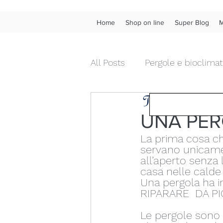
Home
Shop on line
Super Blog
M
All Posts
Pergole e bioclimat
Tendenza Tende &
Tende da interno diritte
UNA PERG
La prima cosa ch
Chiusure da esterni in pvc
servano unicamen
all’aperto senza l
casa nelle calde
Una pergola ha i
Fonoassorbenza acustica
RIPARARE  DA PI
Le pergole sono s
Wow!
Frangivista
Ve