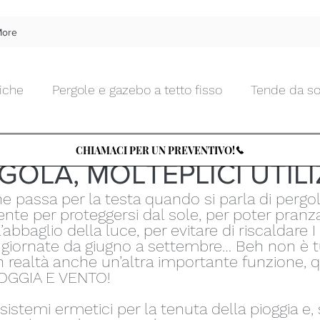
ore
iche
Pergole e gazebo a tetto fisso
Tende da so
 Moda
13 set 2022
Tempo di lettura: 1 min
Tende da interno morbide
Tende da interno tecnic
CHIAMACI PER UN PREVENTIVO!
OLA, MOLTEPLICI UTILIZ
e passa per la testa quando si parla di pergo
Chiusure da esterni in vetro
Zanzariere
Tettu
te per proteggersi dal sole, per poter pranz
’abbaglio della luce, per evitare di riscaldare I
 giornate da giugno a settembre… Beh non è tu
n realtà anche un’altra importante funzione, q
Arte e Design
Tende d'artista
TENDENZA PER
OGGIA E VENTO!
istemi ermetici per la tenuta della pioggia e, 
le
Cucine e BBQ