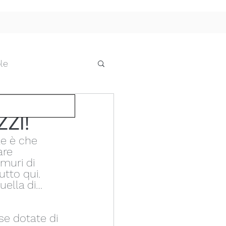
le
he
ZI!
le è che 
cci e pensiline
are 
 muri di 
tto qui. 
uella di… 
 IL FUTURO
se dotate di 