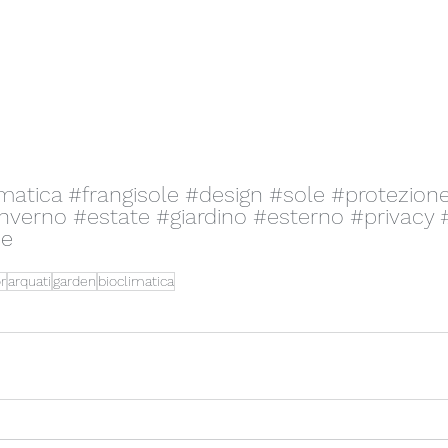
imatica
#frangisole
#design
#sole
#protezion
inverno
#estate
#giardino
#esterno
#privacy
de
r
arquati
garden
bioclimatica