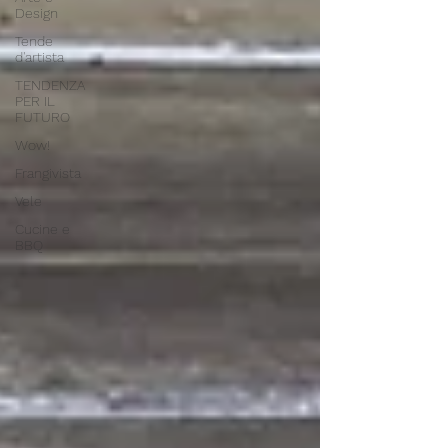
Design
Tende
d'artista
TENDENZA
PER IL
FUTURO
Wow!
Frangivista
Vele
Cucine e
BBQ