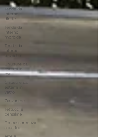
sole
Tende da
interno
diritte
Tende da
interno
morbide
Tende da
interno
tecniche
Chiusure da
esterni in
pvc
Chiusure da
esterni in
vetro
Zanzariere
Tettucci e
pensiline
Fonoassorbenza
acustica
Arte e