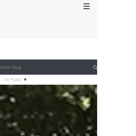
Super Blog
All Posts
All Posts
Pergole e
bioclimatiche
Pergole e
gazebo a
tetto fisso
Tende da