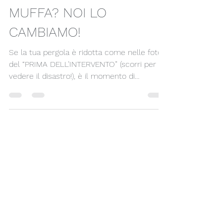
USURATO E PIENO DI
MUFFA? NOI LO
CAMBIAMO!
Se la tua pergola è ridotta come nelle foto
del “PRIMA DELL’INTERVENTO” (scorri per
vedere il disastro!), è il momento di
intervenire! Le nostre foto non mentono:
muffa, sporco ostinato e un aspetto usurato
rendono lo spazio sotto la pergola tutt'altro
che piacevole. Noi abbiamo la soluzione!
Guarda la trasformazione incredibile nel
“DOPO L’INTERVENTO” : un tetto in
policarbonato nuovo di zecca, resistente,
duraturo e splendente! Scegli la qualità e la
bellezza per la tua cas