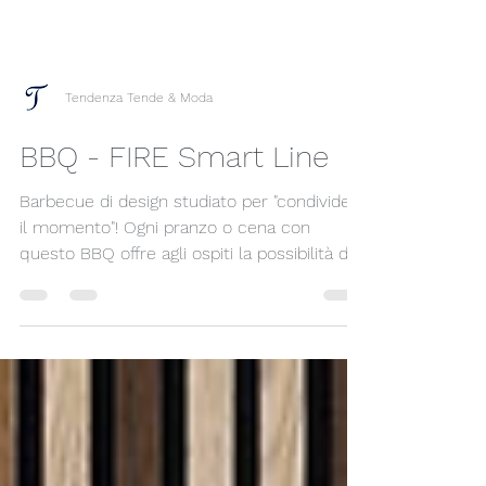
Tendenza Tende & Moda
BBQ - FIRE Smart Line
Barbecue di design studiato per "condividere
il momento"! Ogni pranzo o cena con
questo BBQ offre agli ospiti la possibilità di
cucinare in autonomia la propria pietanza
con un pratico ripiano dove appoggiarsi,
dialogare, servirsi il cibo cotto e posizionare
quello da cuocere. Spessa piastra in acciaio
al carbonio e griglia per la cottura diretta su
fiamma.