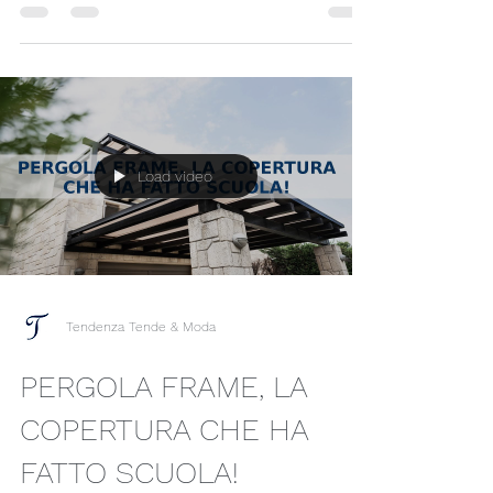
per l’outdoor sia a legna che a gas, sia per
una sola pizza che per carichi fino a 5 pizze!
Load video
Tendenza Tende & Moda
PERGOLA FRAME, LA