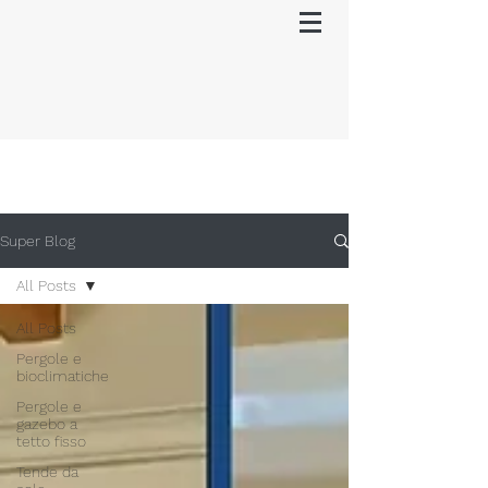
Super Blog
All Posts
All Posts
Pergole e
bioclimatiche
Pergole e
gazebo a
tetto fisso
Tende da