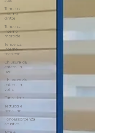
sole
Tende da
interno
diritte
Tende da
interno
morbide
Tende da
interno
tecniche
Chiusure da
esterni in
pvc
Chiusure da
esterni in
vetro
Zanzariere
Tettucci e
pensiline
Fonoassorbenza
acustica
Arte e