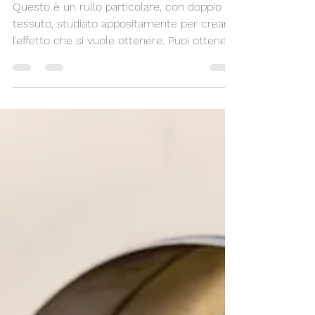
“EFFETTI SPECIALI”!
Questo è un rullo particolare, con doppio
tessuto, studiato appositamente per creare
l’effetto che si vuole ottenere. Puoi ottenere
un effetto ombreggiante o uno totalmente
coprente per poter gestire sia il sole che la
privacy nei tuoi ambienti. La gestione della
luce/ombra si fa semplicemente fermando
il rullo nella posizione desiderata, quindi
molto semplice ed estremamente
funzionale.