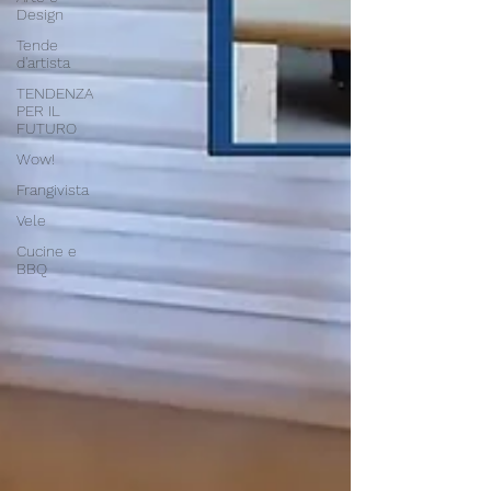
Design
Tende
d'artista
TENDENZA
PER IL
FUTURO
Wow!
Frangivista
Vele
Cucine e
BBQ