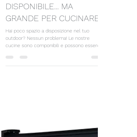
Tendenza Tende & Moda
PICCOLO ANGOLO
DISPONIBILE... MA
GRANDE PER CUCINARE!
Hai poco spazio a disposizione nel tuo
outdoor? Nessun problema! Le nostre
cucine sono componibili e possono essere
più grandi o...