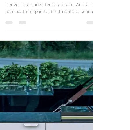
TENDA A BRACCIA
CASSONATA, DI DESIGN
ED ECONOMICA…
POSSIBILE? SI!
Denver è la nuova tenda a bracci Arquati
con piastre separate, totalmente cassonata.