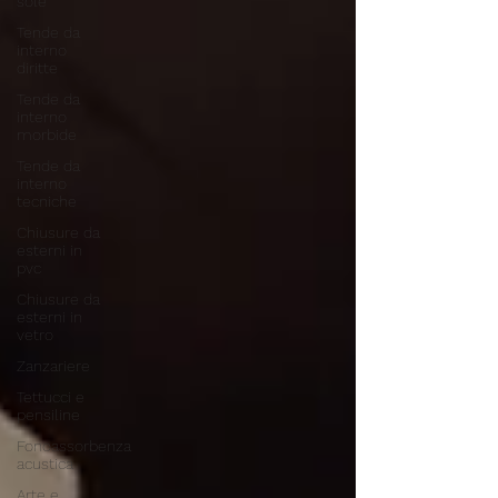
sole
Tende da
interno
diritte
Tende da
interno
morbide
Tende da
interno
tecniche
Chiusure da
esterni in
pvc
Chiusure da
esterni in
vetro
Zanzariere
Tettucci e
pensiline
Fonoassorbenza
acustica
Arte e