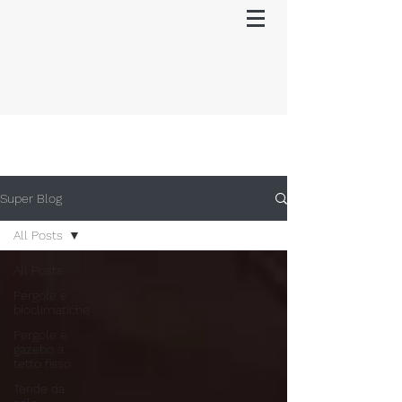
Super Blog
All Posts
All Posts
Pergole e
bioclimatiche
Pergole e
gazebo a
tetto fisso
Tende da