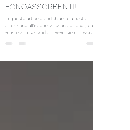
RISTORANTE? USA
PANNELLI
FONOASSORBENTI!
In questo articolo dedichiamo la nostra
attenzione all’insonorizzazione di locali, pub
e ristoranti portando in esempio un lavoro
da noi realizzato al ristorante AL GAMBERO
di Palmanova.