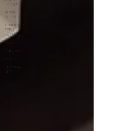
Design
Tende
d'artista
TENDENZA
PER IL
FUTURO
Wow!
Frangivista
Vele
Cucine e
BBQ