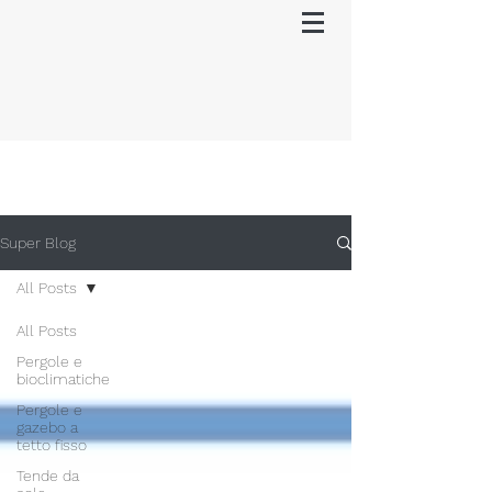
Super Blog
All Posts
All Posts
Pergole e
bioclimatiche
Pergole e
gazebo a
tetto fisso
Tende da