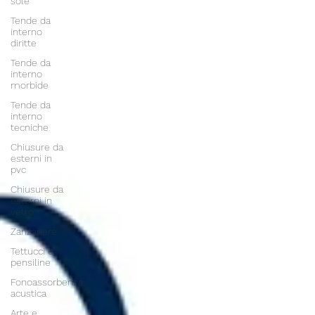
sole
Tende da
interno
diritte
Tende da
interno
morbide
Tende da
interno
tecniche
Chiusure da
esterni in
pvc
Chiusure da
esterni in
vetro
Zanzariere
Tettucci e
pensiline
Fonoassorbenza
acustica
Arte e