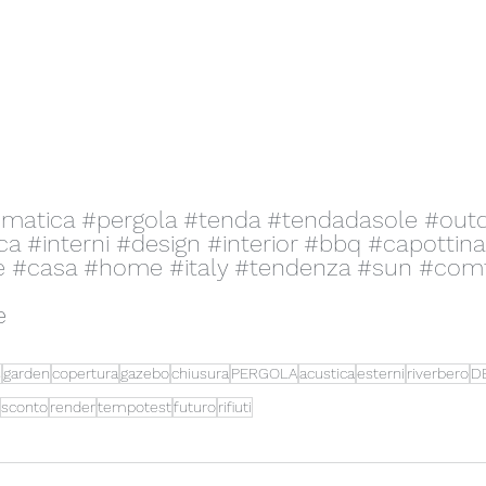
imatica
#pergola
#tenda
#tendadasole
#out
ca
#interni
#design
#interior
#bbq
#capottina
e
#casa
#home
#italy
#tendenza
#sun
#comf
e
s
garden
copertura
gazebo
chiusura
PERGOLA
acustica
esterni
riverbero
D
sconto
render
tempotest
futuro
rifiuti