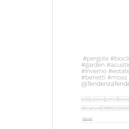
#pergole
#biocl
#garden
#acusti
#inverno
#estat
#benetti
#moss
@TendenzaTend
sole
outdoor
portico
bonu
detrazione
OMBREGGIARE
Wow!