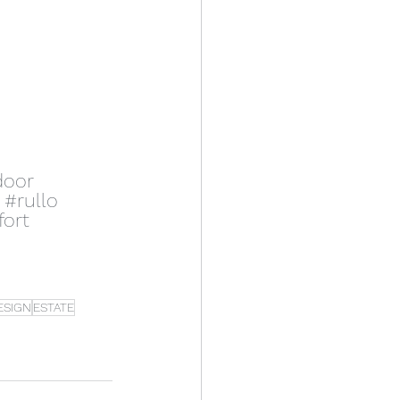
door
#rullo
ort
ESIGN
ESTATE