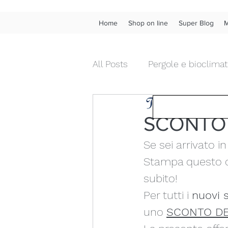
Home
Shop on line
Super Blog
M
All Posts
Pergole e bioclimat
Tendenza Tende &
Tende da interno diritte
SCONTO 
Se sei arrivato i
Chiusure da esterni in pvc
Stampa questo c
subito!
Fonoassorbenza acustica
Per tutti i 
nuovi 
uno 
SCONTO DE
Wow!
Frangivista
Ve