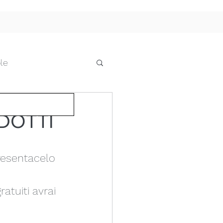
le
he
ODOTTI
cci e pensiline
resentacelo 
 IL FUTURO
ratuiti avrai 