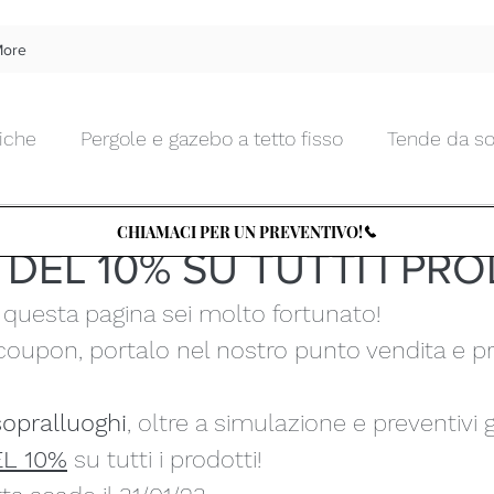
ore
iche
Pergole e gazebo a tetto fisso
Tende da so
 Moda
16 dic 2022
Tempo di lettura: 1 min
Tende da interno morbide
Tende da interno tecnic
CHIAMACI PER UN PREVENTIVO!
DEL 10% SU TUTTI I PR
n questa pagina sei molto fortunato!
Chiusure da esterni in vetro
Zanzariere
Tettu
oupon, portalo nel nostro punto vendita e p
Arte e Design
Tende d'artista
TENDENZA PER
sopralluoghi
, oltre a simulazione e preventivi g
L 10%
 su tutti i prodotti! 
le
Cucine e BBQ