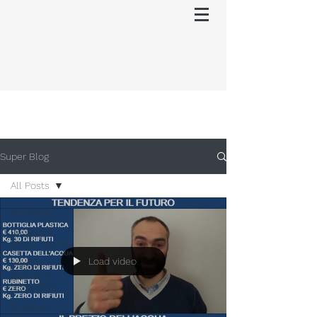
Super Blog
All Posts
All Posts
Pergole e
bioclimatiche
Load video
Pergole e
gazebo a
tetto fisso
Tende da