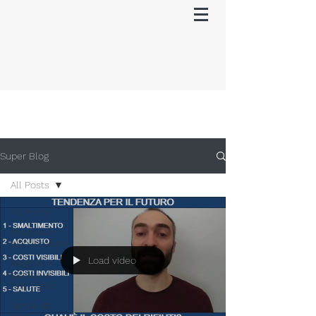
Super Blog
All Posts
All Posts
Pergole e
bioclimatiche
Load video
Pergole e
gazebo a
tetto fisso
Tende da