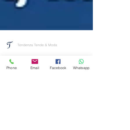
Tendenza Tende & Moda
Phone
Email
Facebook
Whatsapp
TENDENZA PER IL
FUTURO - TABELLA
MONITORAGGIO RIFIUTI
Ciao, se stai guardando questo video stai già
muovendo I primi passi verso una vita
senza rifiuti ma è bene monitorare quali
sono I...