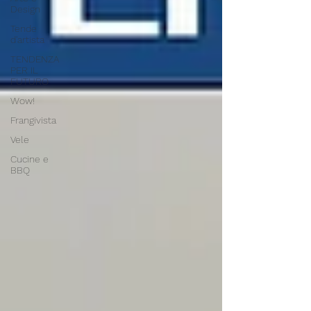
Design
Tende
d'artista
TENDENZA
PER IL
FUTURO
Wow!
Frangivista
Vele
Cucine e
BBQ