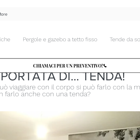
ore
iche
Pergole e gazebo a tetto fisso
Tende da so
 Moda
22 ott 2021
Tempo di lettura: 1 min
Tende da interno morbide
Tende da interno tecnic
CHIAMACI PER UN PREVENTIVO!
 PORTATA DI... TENDA!
 viaggiare con il corpo si può farlo con la me
Chiusure da esterni in vetro
Zanzariere
Tettu
n farlo anche con una tenda?  
Arte e Design
Tende d'artista
TENDENZA PER
le
Cucine e BBQ