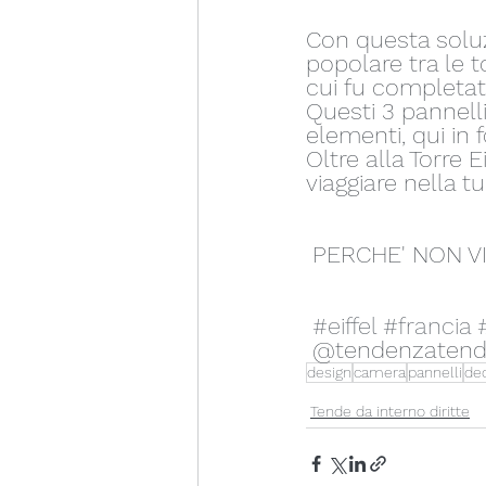
Con questa solu
popolare tra le t
cui fu completata
Questi 3 pannell
elementi, qui in 
Oltre alla Torre 
viaggiare nella tu
 PERCHE' NON V
#eiffel
#francia
 @tendenzatend
design
camera
pannelli
de
Tende da interno diritte