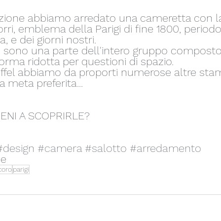
zione abbiamo arredato una cameretta con la
orri, emblema della Parigi di fine 1800, periodo
, e dei giorni nostri.
i sono una parte dell'intero gruppo composto
forma ridotta per questioni di spazio.
Eiffel abbiamo da proporti numerose altre stam
a meta preferita...
IENI A SCOPRIRLE?
#design
#camera
#salotto
#arredamento
e  
coro
parigi