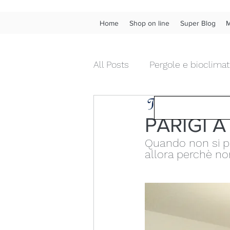
Home
Shop on line
Super Blog
M
All Posts
Pergole e bioclimat
Tendenza Tende &
Tende da interno diritte
PARIGI A
Quando non si può
Chiusure da esterni in pvc
allora perchè no
Fonoassorbenza acustica
Wow!
Frangivista
Ve