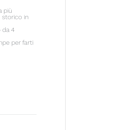
 più 
 storico in 
 da 4 
pe per farti 