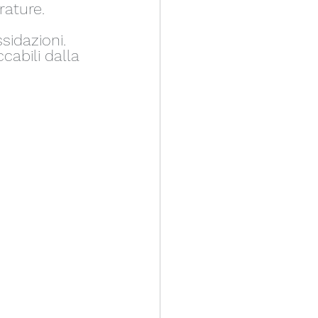
rature.
sidazioni.
abili dalla 