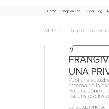
Home
Shop on line
Super Blog
M
All Posts
Pergole e bioclimat
Tendenza Tende &
Tende da interno diritte
FRANGIV
UNA PRI
Chiusure da esterni in pvc
Vuoi una soluzion
esterna della ca
Fonoassorbenza acustica
Hai una zona out
Hai una piscina o
La soluzione sono
Wow!
Frangivista
Ve