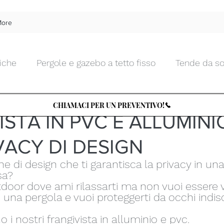
ore
iche
Pergole e gazebo a tetto fisso
Tende da so
 Moda
6 feb 2022
Tempo di lettura: 1 min
Tende da interno morbide
Tende da interno tecnic
CHIAMACI PER UN PREVENTIVO!
ISTA IN PVC E ALLUMINI
VACY DI DESIGN
Chiusure da esterni in vetro
Zanzariere
Tettu
e di design che ti garantisca la privacy in un
sa?
Arte e Design
Tende d'artista
TENDENZA PER
door dove ami rilassarti ma non vuoi essere v
 una pergola e vuoi proteggerti da occhi indis
 i nostri frangivista in alluminio e pvc.
le
Cucine e BBQ