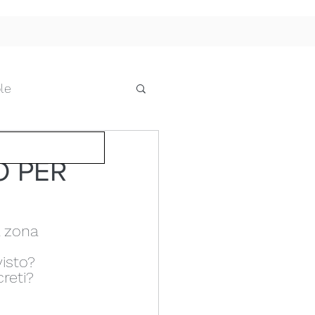
le
he
O PER
cci e pensiline
a zona 
 IL FUTURO
isto?
creti?