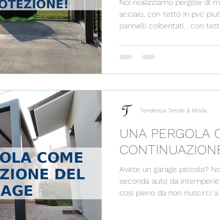
Noi realizziamo pergole di mol
acciaio, con tetto in pvc piu
pannelli coibentati... con tett
con misure personalizzate e
Tendenza Tende & Moda
UNA PERGOLA 
CONTINUAZION
Avete un garage piccolo? Non riuscite a proteggere la
seconda auto da intemperie e grandine
cosi pieno da non riuscirci a
PERGOLA COME CONTINUAZ
acciaio e pvc per avere zeno