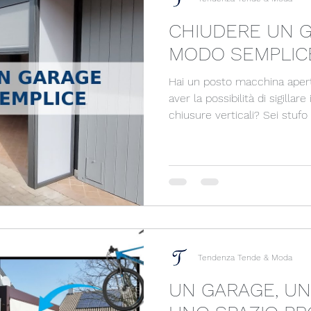
CHIUDERE UN G
MODO SEMPLIC
Hai un posto macchina apert
aver la possibilità di sigillar
chiusure verticali? Sei stufo di trovare sempre foglie e
sporcizia nel tuo portico?
TENDE VERTICALI MOTORIZZ
Tendenza Tende & Moda
UN GARAGE, UN 