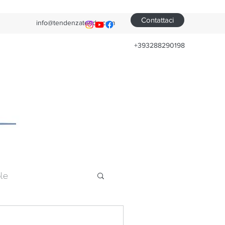
Contattaci
info@tendenzatende.com
+393288290198
le
he