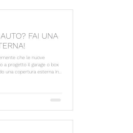
 , - BASSO COSTO DI REALIZZAZIONE
 AUTO? FAI UNA
TERNA!
temente che le nuove
so a progetto il garage o box
ando una copertura esterna in
uenti vantaggi: -
NE DAL
ASTICHE DELL’AUTO) -
PO - VELOCITA’ DI
 , - BASSO COSTO DI REALIZZAZIONE