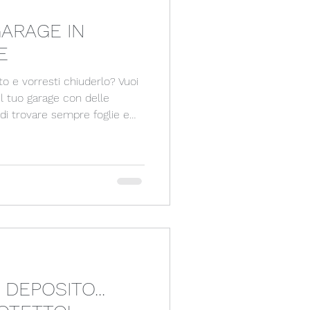
ARAGE IN
E
o e vorresti chiuderlo? Vuoi
e il tuo garage con delle
 ABBIAMO LA SOLUZIONE!
ATE!
DEPOSITO...