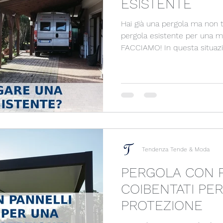
ESISTENTE
Hai già una pergola ma non ti basta? Vuoi 
pergola esistente per una maggi
FACCIAMO! In questa situazione si può vedere in che
modo abbiamo creato una all
esistente migliorandola anch
abbiamo sostituito il lagno co
Tendenza Tende & Moda
PERGOLA CON 
COIBENTATI PE
PROTEZIONE