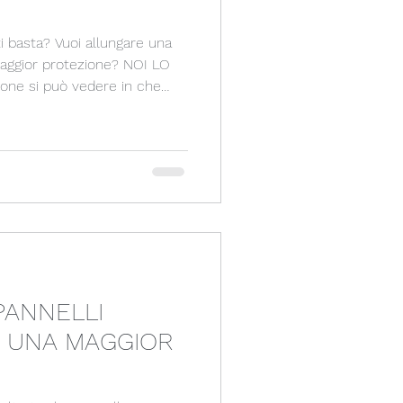
allungare una
or protezione? NOI LO
unga di una situazione già
e nei materiali in quanto
n l’acciaio.
PANNELLI
R UNA MAGGIOR