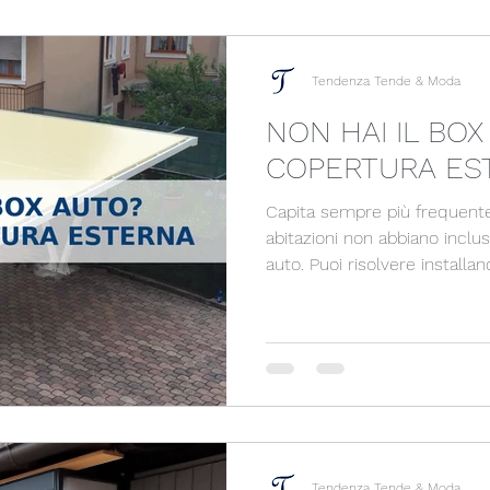
INSTALLAZIONE
Tendenza Tende & Moda
NON HAI IL BOX
COPERTURA ES
Capita sempre più frequen
abitazioni non abbiano inclu
auto. Puoi risolvere install
acciai o e pvc che ti da I seg
PROTEZIONE DALLA GRANDINE - PROTEZIO
SOLE (DELETERIO PER LE PL
ASSENZA DI MANUTENZIONE NEL TEM
INSTALLAZIONE
Tendenza Tende & Moda