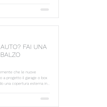
 AUTO? FAI UNA
SBALZO
temente che le nuove
so a progetto il garage o box
ando una copertura esterna in
uenti vantaggi: -
NE DAL
ASTICHE DELL’AUTO) -
PO - VELOCITA’ DI