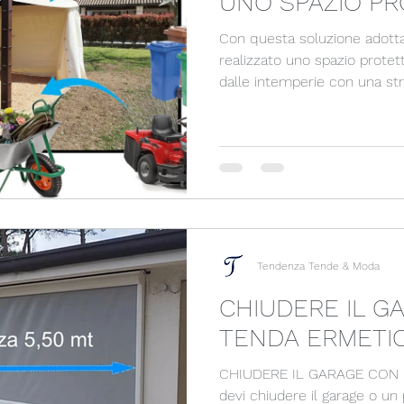
UNO SPAZIO PR
Con questa soluzione adotta
realizzato uno spazio protett
dalle intemperie con una str
in pvc.
Tendenza Tende & Moda
CHIUDERE IL G
TENDA ERMETI
CHIUDERE IL GARAGE CON
devi chiudere il garage o un