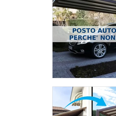
Chiusure da esterni in pvc
Fonoassorbenza acustica
Wow!
Frangivista
Ve