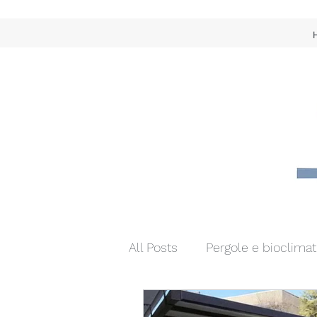
All Posts
Pergole e bioclimat
Tende da interno diritte