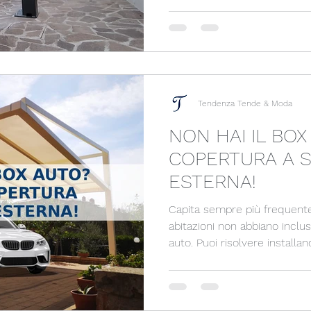
Tendenza Tende & Moda
NON HAI IL BOX
COPERTURA A 
ESTERNA!
Capita sempre più frequen
abitazioni non abbiano inclu
auto. Puoi risolvere install
acciai o e pvc che ti da I seg
PROTEZIONE DALLA GRANDINE - PROTEZIO
SOLE (DELETERIO PER LE PL
ASSENZA DI MANUTENZIONE NEL TEM