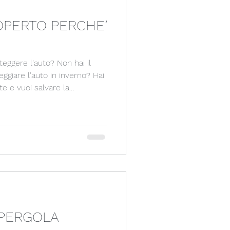
OPERTO PERCHE’
cci e pensiline
 l'auto? Non hai il
 IL FUTURO
iare l'auto in inverno? Hai
te e vuoi salvare la
pergola!
 PERGOLA