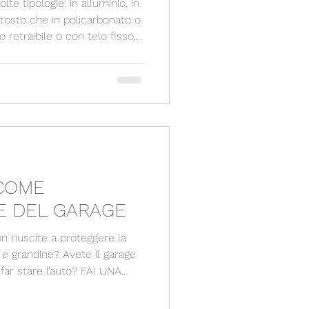
te tipologie: in alluminio, in
ttosto che in policarbonato o
o retraibile o con telo fisso,
 colore personalizzato…!
COME
E DEL GARAGE
? Avete il garage
 far stare l’auto? FAI UNA
IONE DEL GARAGE! In
 manutenzioni negli anni.