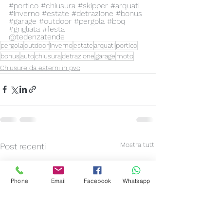
#portico
#chiusura
#skipper
#arquati
#inverno
#estate
#detrazione
#bonus
#garage
#outdoor
#pergola
#bbq
#grigliata
#festa
@tedenzatende
pergola
outdoor
inverno
estate
arquati
portico
bonus
auto
chiusura
detrazione
garage
moto
Chiusure da esterni in pvc
Mostra tutti
Post recenti
Phone
Email
Facebook
Whatsapp