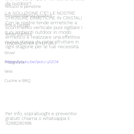
da outdoor?
Tettucci e pensiline
LA SOLUZIONE C’E’! LE NOSTRE 
Fonoassorbenza acustica
CHIUSURE ERMETICHE IN CRISTAL!
Con le nostre tende ermetiche a 
Arte e Design
scorrimento verticale puoi sigillare I 
tuoi ambienti outdoor in modo 
Tende d'artista
ermetico e realizzare una effettiva 
nuova stanza da poter sfruttare in 
TENDENZA PER IL FUTURO
ogni stagione per le tue necessità.
Wow!
https://youtu.be/ijxsU-yt2O4
Frangivista
Vele
Cucine e BBQ
Per info, sopralluoghi e preventivi 
gratuiti chiama o whatsappa il 
3288290198.