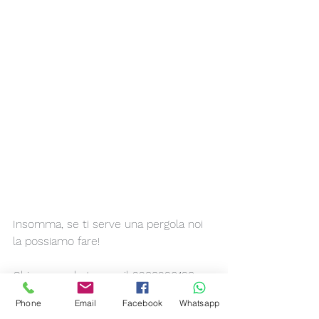
Insomma, se ti serve una pergola noi 
la possiamo fare!
Chiama o whatsappa il 3288290198.
Sopralluogo e preventivo sono gratuiti.
Phone
Email
Facebook
Whatsapp