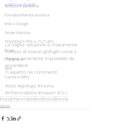
v=SDLuoUDJkvE
Tettucci e pensiline
Fonoassorbenza acustica
Arte e Design
Tende d'artista
TENDENZA PER IL FUTURO
La miglior soluzione è chiaramente 
Wow!
l'utilizzo di tessuti ignifughi come il 
Trevira, veramente impossibile da 
Frangivista
accendere!
Vele
Ti aspetto nei commenti!
Cucine e BBQ
#test
#ignifugo
#trevira
#infiammabilità
#classe1
#CL1
fuoco
infiammabile
test
tessuti
trevira
Wow!