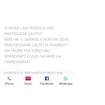
TI SERVE UNA PERGOLA PER 
PROTEGGERE L’AUTO?
NON HAI IL GARAGE E NON SAI DOVE 
PARCHEGGIARE L’AUTO IN INVERNO?
HAI PAURA PER EVENTUALI 
GRANDINATE E VUOI SALVARE LA 
CARROZZERIA?
CHIEDICI IL PREVENTIVO PER UNA 
PERGOLA AL 3288290198
Phone
Email
Facebook
Whatsapp
#pergolato
#grandine
#inverno
#auto
#parcheggio
@tendenza