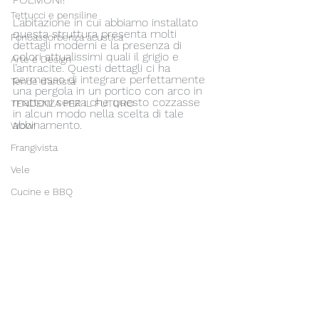
Tettucci e pensiline
L’abitazione in cui abbiamo installato 
questa struttura presenta molti 
Fonoassorbenza acustica
dettagli moderni e la presenza di 
colori attualissimi quali il grigio e 
Arte e Design
l’antracite. Questi dettagli ci ha 
permesso di integrare perfettamente 
Tende d'artista
una pergola in un portico con arco in 
mattoni senza che questo cozzasse 
TENDENZA PER IL FUTURO
in alcun modo nella scelta di tale 
abbinamento.
Wow!
Frangivista
Vele
Cucine e BBQ