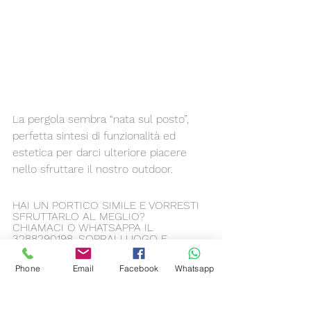
La pergola sembra “nata sul posto”, 
perfetta sintesi di funzionalità ed 
estetica per darci ulteriore piacere 
nello sfruttare il nostro outdoor.
HAI UN PORTICO SIMILE E VORRESTI 
SFRUTTARLO AL MEGLIO?
CHIAMACI O WHATSAPPA IL 
3288290198, SOPRALLUOGO E 
PREVENTIVO SONO GRATUITI!
Phone
Email
Facebook
Whatsapp
#portico
#rustico
#moderno
#grigio
#pergola
#outdoor
#design
#pvc
#bbq
#living
#griglia