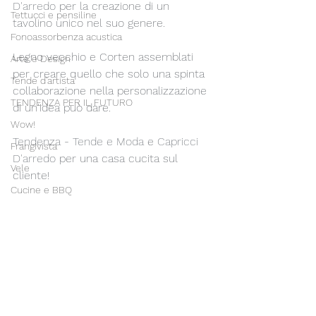
D'arredo
 per la creazione di un 
Tettucci e pensiline
tavolino unico nel suo genere.
Fonoassorbenza acustica
Legno vecchio e Corten assemblati 
Arte e Design
per creare quello che solo una spinta 
Tende d'artista
collaborazione nella personalizzazione 
TENDENZA PER IL FUTURO
di un'idea può dare.
Wow!
Tendenza - Tende e Moda
 e 
Capricci 
Frangivista
D'arredo
 per una casa cucita sul 
Vele
cliente!
Cucine e BBQ