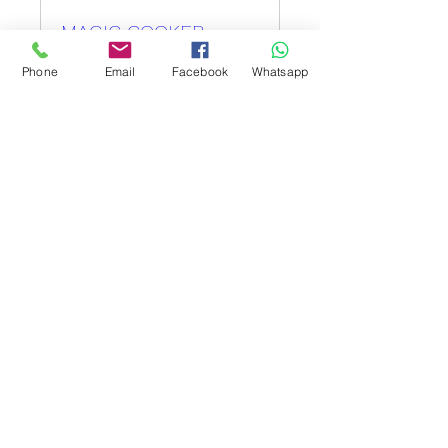
MAGIC COOKER -
ASSAGGI DI
Phone
Email
Facebook
Whatsapp
PRIMAVERA
ven 06 mar
Scopri di più
Details