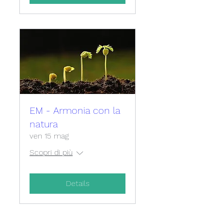
EM - Armonia con la
natura
ven 15 mag
Scopri di più
Details