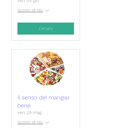
ven 05 giu
Scopri di più
Details
Il senso del mangiar
bene
ven 29 mag
Scopri di più