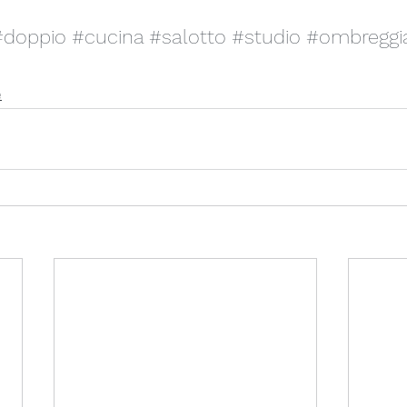
#doppio
#cucina
#salotto
#studio
#ombreggi
e