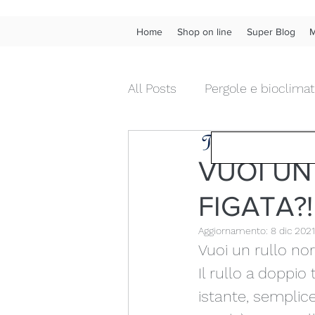
Home
Shop on line
Super Blog
M
All Posts
Pergole e bioclimat
Tendenza Tende &
Tende da interno diritte
VUOI UN
FIGATA?!
Chiusure da esterni in pvc
Aggiornamento:
8 dic 2021
Vuoi un rullo no
Fonoassorbenza acustica
Il rullo a doppio
istante, semplic
Wow!
Frangivista
Ve