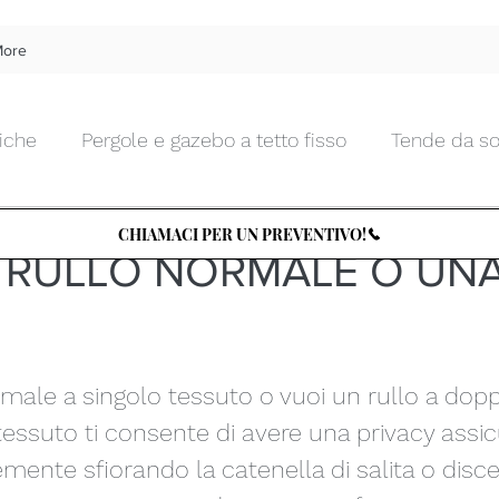
ore
iche
Pergole e gazebo a tetto fisso
Tende da so
 Moda
5 ott 2019
Tempo di lettura: 1 min
Tende da interno morbide
Tende da interno tecnic
CHIAMACI PER UN PREVENTIVO!
 RULLO NORMALE O UN
Chiusure da esterni in vetro
Zanzariere
Tettu
rmale a singolo tessuto o vuoi un rullo a dop
Arte e Design
Tende d'artista
TENDENZA PER
 tessuto ti consente di avere una privacy assic
emente sfiorando la catenella di salita o disc
le
Cucine e BBQ