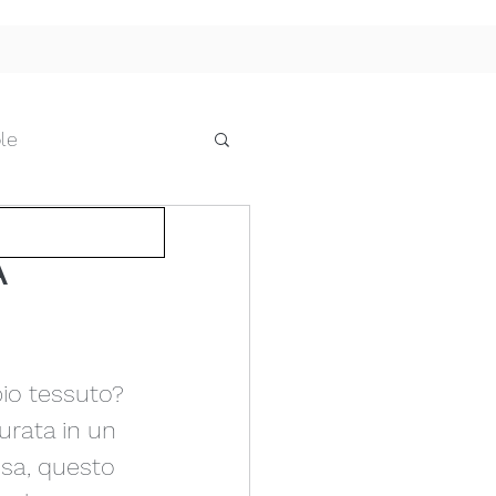
le
he
A
cci e pensiline
pio tessuto?
 IL FUTURO
urata in un 
esa, questo 