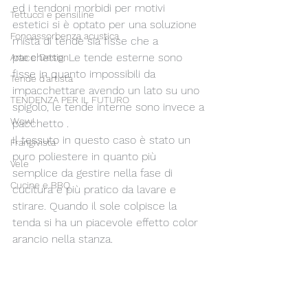
ed i tendoni morbidi per motivi 
Tettucci e pensiline
estetici si è optato per una soluzione 
Fonoassorbenza acustica
mista di tende sia fisse che a 
pacchetto. Le tende esterne sono 
Arte e Design
fisse in quanto impossibili da 
Tende d'artista
impacchettare avendo un lato su uno 
TENDENZA PER IL FUTURO
spigolo, le tende interne sono invece a 
Wow!
pacchetto . 
Il tessuto in questo caso è stato un 
Frangivista
puro poliestere in quanto più 
Vele
semplice da gestire nella fase di 
Cucine e BBQ
cucitura e più pratico da lavare e 
stirare. Quando il sole colpisce la 
tenda si ha un piacevole effetto color 
arancio nella stanza. 