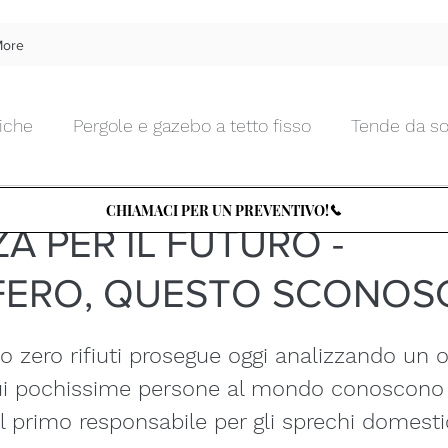
ore
iche
Pergole e gazebo a tetto fisso
Tende da so
 Moda
29 apr 2020
Tempo di lettura: 3 min
Tende da interno morbide
Tende da interno tecnic
CHIAMACI PER UN PREVENTIVO!
A PER IL FUTURO -
FERO, QUESTO SCONOS
Chiusure da esterni in vetro
Zanzariere
Tettu
so zero rifiuti prosegue oggi analizzando un 
Arte e Design
Tende d'artista
TENDENZA PER
cui pochissime persone al mondo conoscono 
 il primo responsabile per gli sprechi domesti
le
Cucine e BBQ