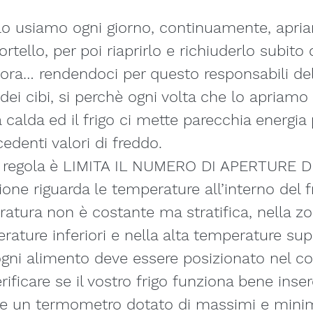
lo usiamo ogni giorno, continuamente, apri
rtello, per poi riaprirlo e richiuderlo subito
ora… rendendoci per questo responsabili del
ei cibi, si perchè ogni volta che lo apriamo 
calda ed il frigo ci mette parecchia energia 
ecedenti valori di freddo.
a regola è LIMITA IL NUMERO DI APERTURE 
one riguarda le temperature all’interno del fr
atura non è costante ma stratifica, nella z
ature inferiori e nella alta temperature supe
gni alimento deve essere posizionato nel cor
rificare se il vostro frigo funziona bene inse
e un termometro dotato di massimi e minimi