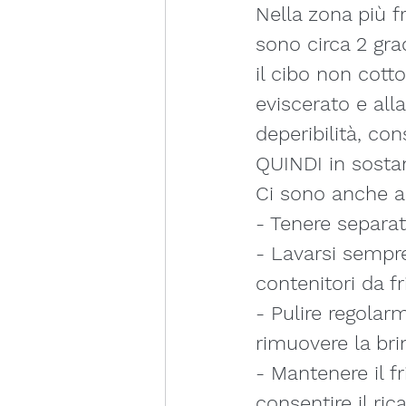
Nella zona più f
sono circa 2 gra
il cibo non cott
eviscerato e alla
deperibilità, co
QUINDI in sost
Ci sono anche al
- Tenere separat
- Lavarsi sempre
contenitori da fr
- Pulire regolar
rimuovere la bri
- Mantenere il f
consentire il ric