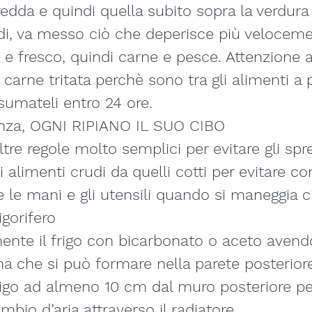
redda e quindi quella subito sopra la verdura
di, va messo ciò che deperisce più veloceme
o e fresco, quindi carne e pesce. Attenzione 
 carne tritata perchè sono tra gli alimenti a 
nsumateli entro 24 ore.
anza, OGNI RIPIANO IL SUO CIBO
tre regole molto semplici per evitare gli spr
i alimenti crudi da quelli cotti per evitare c
 le mani e gli utensili quando si maneggia c
igorifero
mente il frigo con bicarbonato o aceto avend
na che si può formare nella parete posterior
rigo ad almeno 10 cm dal muro posteriore pe
ambio d’aria attraverso il radiatore