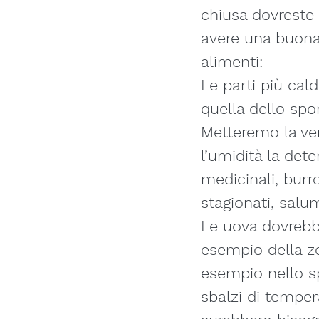
chiusa dovreste 
avere una buona 
alimenti:
Le parti più cald
quella dello spo
Metteremo la ver
l’umidità la dete
medicinali, burr
stagionati, salum
Le uova dovrebb
esempio della zo
esempio nello s
sbalzi di temper