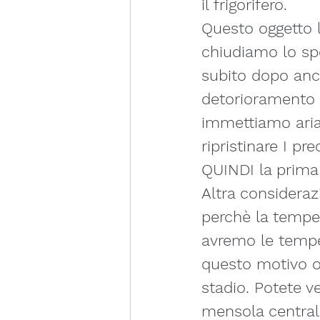
il frigorifero.
Questo oggetto 
chiudiamo lo spo
subito dopo anc
detorioramento d
immettiamo aria 
ripristinare I pr
QUINDI la prim
Altra considerazi
perchè la temper
avremo le temper
questo motivo o
stadio. Potete ve
mensola central