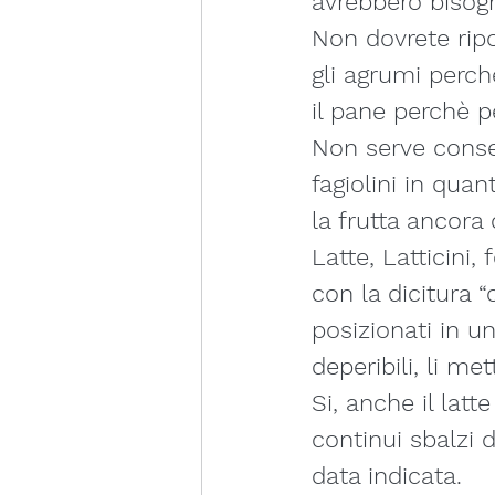
avrebbero bisogn
Non dovrete rip
gli agrumi perch
il pane perchè p
Non serve conse
fagiolini in qua
la frutta ancor
Latte, Latticini,
con la dicitura “
posizionati in 
deperibili, li m
Si, anche il lat
continui sbalzi 
data indicata.