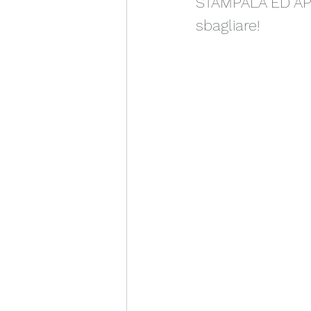
STAMPALA ED APP
sbagliare!