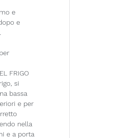
amo e 
 dopo e 
 
per 
DEL FRIGO
igo, si 
ona bassa 
riori e per 
retto 
rendo nella 
 e a porta 