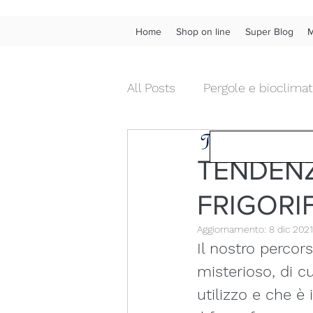
Home
Shop on line
Super Blog
M
All Posts
Pergole e bioclimat
Tendenza Tende &
Tende da interno diritte
TENDENZ
FRIGORI
Chiusure da esterni in pvc
Aggiornamento:
8 dic 2021
Il nostro percor
Fonoassorbenza acustica
misterioso, di 
utilizzo e che è
Wow!
Frangivista
Ve