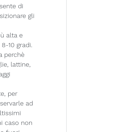
sente di 
izionare gli 
ù alta e 
 8-10 gradi.
a perchè 
e, lattine, 
aggi 
e, per 
servarle ad 
tissimi 
ni caso non 