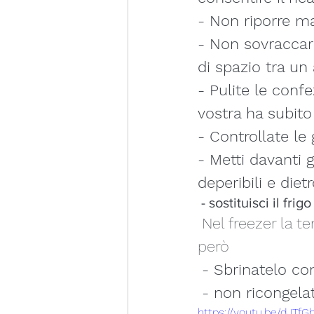
- Non riporre mai
- Non sovraccari
di spazio tra un 
- Pulite le confe
vostra ha subit
- Controllate le
- Metti davanti 
deperibili e diet
 - sostituisci il f
 Nel freezer la temperatura invece è coostante, alcune considerazioni 
però
- Sbrinatelo con
- non ricongela
https://youtu.be/dJTf