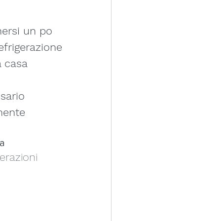
nersi un po 
refrigerazione
a casa 
sario
mente 
ta