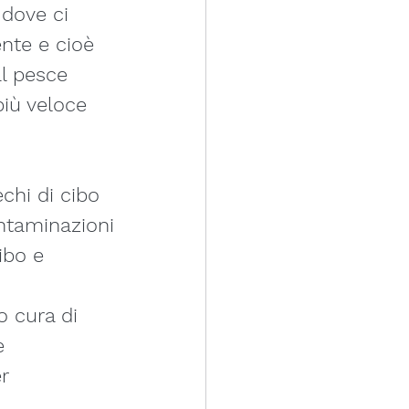
 dove ci 
nte e cioè 
al pesce 
più veloce 
echi di cibo
ontaminazioni
ibo e 
o cura di 
e
r 