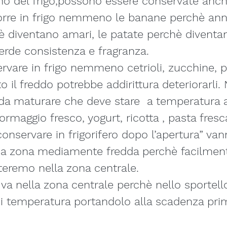
o del frigo,possono essere conservate anche
orre in frigo nemmeno le banane perchè ann
è diventano amari, le patate perchè diventa
erde consistenza e fragranza.
rvare in frigo nemmeno cetrioli, zucchine, 
nto il freddo potrebbe addirittura deteriorar
a da maturare che deve stare  a temperatura
 formaggio fresco, yogurt, ricotta , pasta fresc
conservare in frigorifero dopo l’apertura” van
una zona mediamente fredda perchè facilmen
etteremo nella zona centrale.
te va nella zona centrale perchè nello sportel
di temperatura portandolo alla scadenza prim