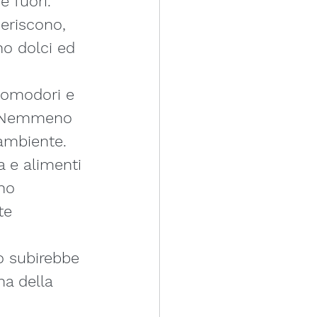
 fuori. 
eriscono, 
no dolci ed 
pomodori e 
li. Nemmeno 
 ambiente.
a e alimenti 
no 
te 
lo subirebbe 
a della 