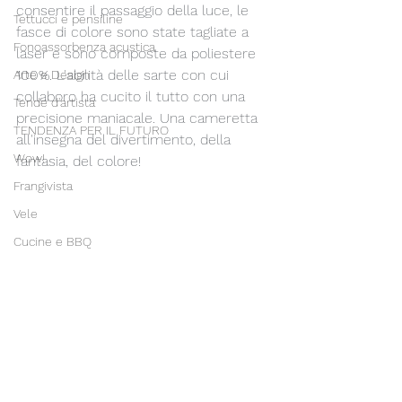
consentire il passaggio della luce, le 
Tettucci e pensiline
fasce di colore sono state tagliate a 
Fonoassorbenza acustica
laser e sono composte da poliestere 
100%. L'abilità delle sarte con cui 
Arte e Design
collaboro ha cucito il tutto con una 
Tende d'artista
precisione maniacale. Una cameretta 
TENDENZA PER IL FUTURO
all'insegna del divertimento, della 
Wow!
fantasia, del colore! 
Frangivista
Vele
Cucine e BBQ