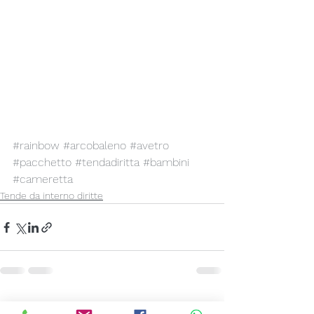
#rainbow
#arcobaleno
#avetro
#pacchetto
#tendadiritta
#bambini
#cameretta
Tende da interno diritte
Mostra tutti
Post recenti