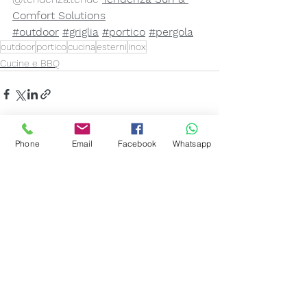
Comfort Solutions
#outdoor
#griglia
#portico
#pergola
outdoor
portico
cucina
esterni
inox
Cucine e BBQ
Phone
Email
Facebook
Whatsapp
Mostra tutti
Post recenti