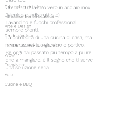
Tettucci e pensiline
Un piano di lavoro vero in acciaio inox 
(igienico e indistruttibile).
Fonoassorbenza acustica
Lavandino e fuochi professionali 
Arte e Design
sempre pronti.
Tende d'artista
La comodità di una cucina di casa, ma 
immersa nel tuo giardino o portico.
TENDENZA PER IL FUTURO
Se oggi hai passato più tempo a pulire 
Wow!
che a mangiare, è il segno che ti serve 
Frangivista
una soluzione seria.
Vele
Cucine e BBQ