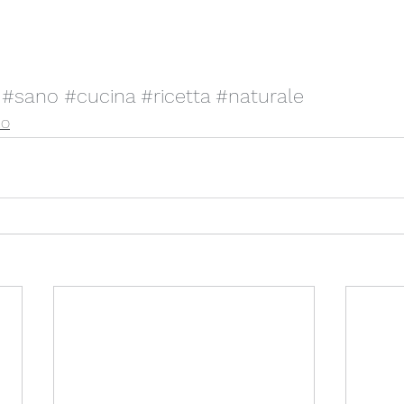
#sano
#cucina
#ricetta
#naturale
RO