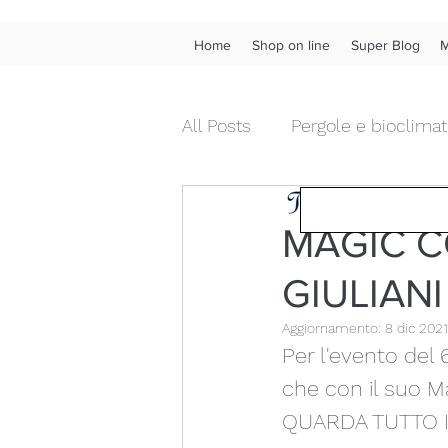
Home
Shop on line
Super Blog
M
All Posts
Pergole e bioclimat
Tendenza Tende &
Tende da interno diritte
MAGIC C
GIULIANI
Chiusure da esterni in pvc
Aggiornamento:
8 dic 2021
Per l'evento del
Fonoassorbenza acustica
che con il suo M
QUARDA TUTTO IL
Wow!
Frangivista
Ve