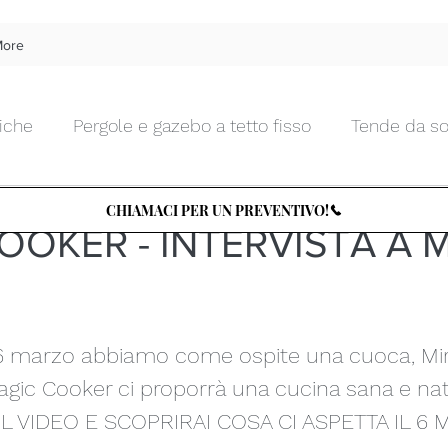
ore
iche
Pergole e gazebo a tetto fisso
Tende da so
 Moda
27 feb 2020
Tempo di lettura: 1 min
Tende da interno morbide
Tende da interno tecnic
CHIAMACI PER UN PREVENTIVO!
OOKER - INTERVISTA A 
Chiusure da esterni in vetro
Zanzariere
Tettu
 6 marzo abbiamo come ospite una cuoca, Mir
Arte e Design
Tende d'artista
TENDENZA PER
agic Cooker ci proporrà una cucina sana e nat
 VIDEO E SCOPRIRAI COSA CI ASPETTA IL 6 
le
Cucine e BBQ