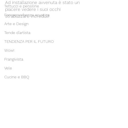
Ad installazione avvenuta è stato un 
Tettucci e pensiline
piacere vedere i suoi occhi 
Fonoassorbenza acustica
strabuzzare increduli! 
Arte e Design
Tende d'artista
TENDENZA PER IL FUTURO
Wow!
Frangivista
Vele
Cucine e BBQ