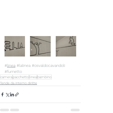
#
linea
#lalinea
#osvaldocavandoli
#fumetto
camera
pacchetto
linea
bambino
Tende da interno diritte