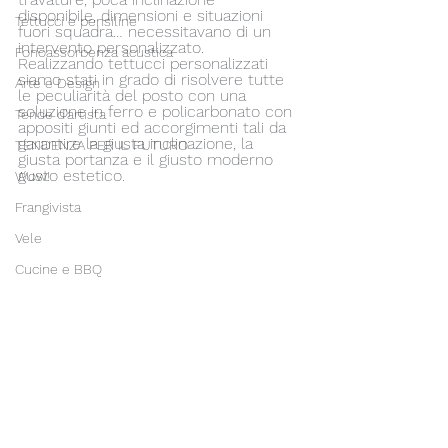
disponibile, dimensioni e situazioni 
Tettucci e pensiline
fuori squadra… necessitavano di un 
intervento personalizzato.
Fonoassorbenza acustica
Realizzando tettucci personalizzati 
siamo stati in grado di risolvere tutte 
Arte e Design
le peculiarità del posto con una 
soluzione in ferro e policarbonato con 
Tende d'artista
appositi giunti ed accorgimenti tali da 
garantire la giusta inclinazione, la 
TENDENZA PER IL FUTURO
giusta portanza e il giusto moderno 
gusto estetico.
Wow!
Frangivista
Vele
Cucine e BBQ