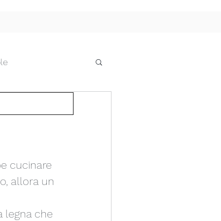
le
he
cci e pensiline
be cucinare 
 IL FUTURO
o, allora un 
a legna che 