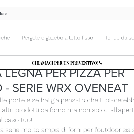
ore
iche
Pergole e gazebo a tetto fisso
Tende da so
 Moda
5 ago 2025
Tempo di lettura: 1 min
Tende da interno morbide
Tende da interno tecnic
CHIAMACI PER UN PREVENTIVO!
 LEGNA PER PIZZA PER
 - SERIE WRX OVENEAT
Chiusure da esterni in vetro
Zanzariere
Tettu
lle porte e se hai gia pensato che ti piacereb
Arte e Design
Tende d'artista
TENDENZA PER
 e altri prodotti da forno ma non solo… all’apert
al caso tuo!
 serie molto ampia di forni per l’outdoor sia 
le
Cucine e BBQ