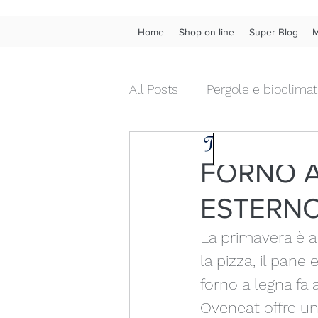
Home
Shop on line
Super Blog
M
All Posts
Pergole e bioclimat
Tendenza Tende &
Tende da interno diritte
FORNO A
ESTERNO
Chiusure da esterni in pvc
La primavera è a
Fonoassorbenza acustica
la pizza, il pane
forno a legna fa 
Oveneat offre una
Wow!
Frangivista
Ve