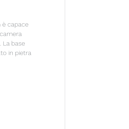
m è capace 
a camera 
. La base 
to in pietra 