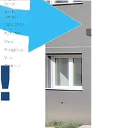
Design
Tende
d'artista
TENDENZA
PER IL
FUTURO
Wow!
Frangivista
Vele
Cucine e
BBQ