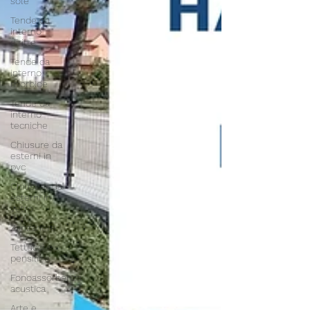
sole
Tende da
interno
diritte
Tende da
interno
morbide
Tende da
interno
tecniche
Chiusure da
esterni in
pvc
Chiusure da
esterni in
vetro
Zanzariere
Tettucci e
pensiline
Fonoassorbenza
acustica
Arte e