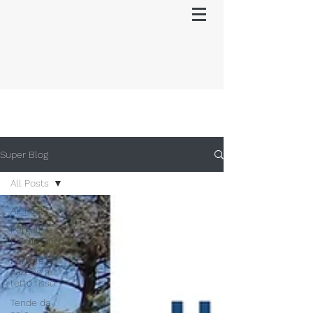
Super Blog
All Posts
All Posts
Pergole e
bioclimatiche
Pergole e
gazebo a
tetto fisso
Tende da